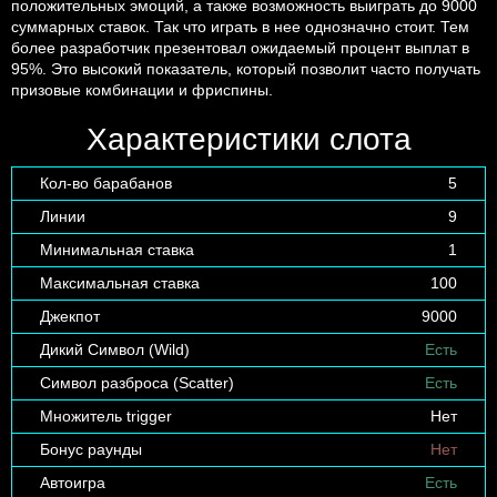
положительных эмоций, а также возможность выиграть до 9000
суммарных ставок. Так что играть в нее однозначно стоит. Тем
более разработчик презентовал ожидаемый процент выплат в
95%. Это высокий показатель, который позволит часто получать
призовые комбинации и фриспины.
Характеристики слота
Кол-во барабанов
5
Линии
9
Минимальная ставка
1
Максимальная ставка
100
Джекпот
9000
Дикий Символ (Wild)
Есть
Символ разброса (Scatter)
Есть
Множитель trigger
Нет
Бонус раунды
Нет
Автоигра
Есть