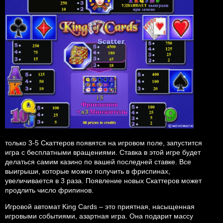
только 3-5 Скаттеров появятся на игровом поле, запустится
игра с бесплатными вращениями. Ставка в этой игре будет
делаться самим казино по вашей последней ставке. Все
выигрыши, которые можно получить в фриспинах,
увеличивается в 3 раза. Появление новых Скаттеров может
продлить число фрипинов.
Игровой автомат King Cards – это приятная, насыщенная
игровыми событиями, азартная игра. Она подарит массу